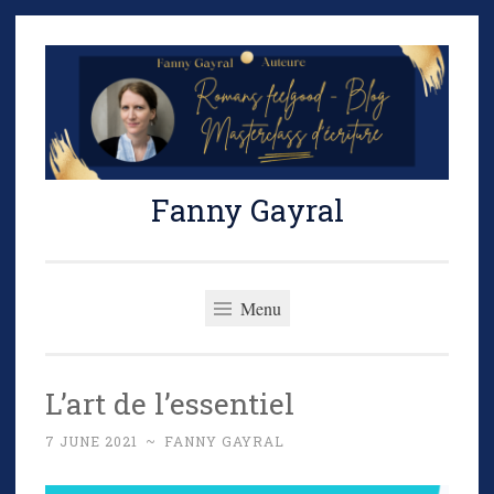
Skip
to
content
Fanny Gayral
Menu
L’art de l’essentiel
7 JUNE 2021
~
FANNY GAYRAL