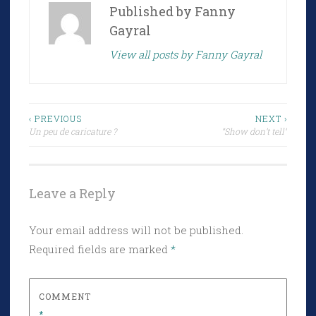
Published by
Fanny
Gayral
View all posts by Fanny Gayral
Post
‹ PREVIOUS
NEXT ›
Un peu de caricature ?
“Show don’t tell”
navigation
Leave a Reply
Your email address will not be published.
Required fields are marked
*
COMMENT
*