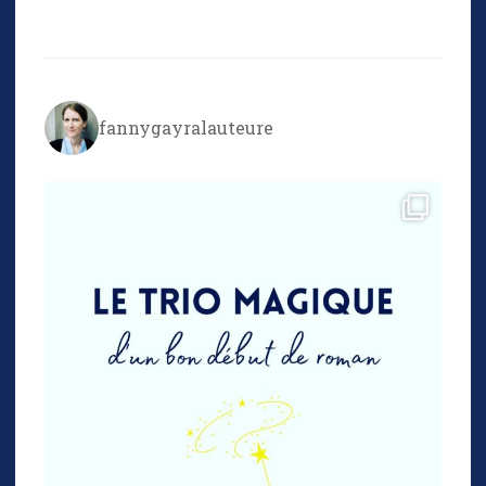
fannygayralauteure