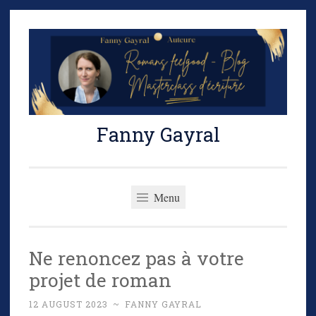
Skip
to
content
Fanny Gayral
Menu
Ne renoncez pas à votre
projet de roman
12 AUGUST 2023
~
FANNY GAYRAL