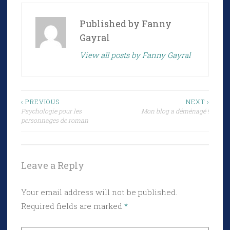
Published by
Fanny
Gayral
View all posts by Fanny Gayral
Post
‹ PREVIOUS
NEXT ›
Psychologie pour les
Mon blog a déménagé !
navigation
personnages de roman
Leave a Reply
Your email address will not be published.
Required fields are marked
*