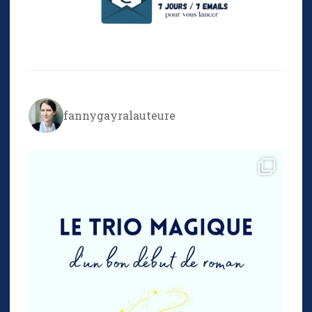
fannygayralauteure